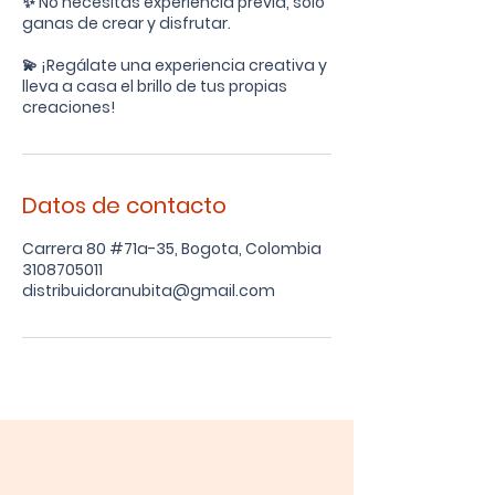
✨ No necesitas experiencia previa, solo
ganas de crear y disfrutar.
💫 ¡Regálate una experiencia creativa y
lleva a casa el brillo de tus propias
creaciones!
Datos de contacto
Carrera 80 #71a-35, Bogota, Colombia
3108705011
distribuidoranubita@gmail.com
Terminos y Condiciones
Tratamiento de datos