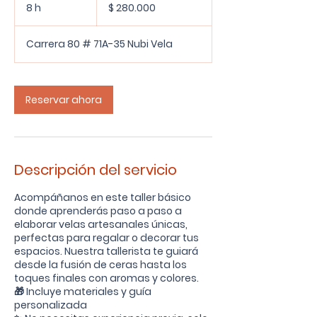
pesos
8 h
8
$ 280.000
colombianos
h
Carrera 80 # 71A-35 Nubi Vela
Reservar ahora
Descripción del servicio
Acompáñanos en este taller básico
donde aprenderás paso a paso a
elaborar velas artesanales únicas,
perfectas para regalar o decorar tus
espacios. Nuestra tallerista te guiará
desde la fusión de ceras hasta los
toques finales con aromas y colores.
🎁 Incluye materiales y guía
personalizada