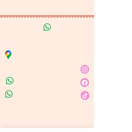
personales
Línea de Curso de Velas
Distribuidora Nubita
Carrera 80 # 69A - 81
Línea de Ventas 1
Línea de Ventas 2
Horario de atención​
Lunes a sábado: 9:00AM - 6:30PM
Domingo y festivo: NO Tenemos
Atención