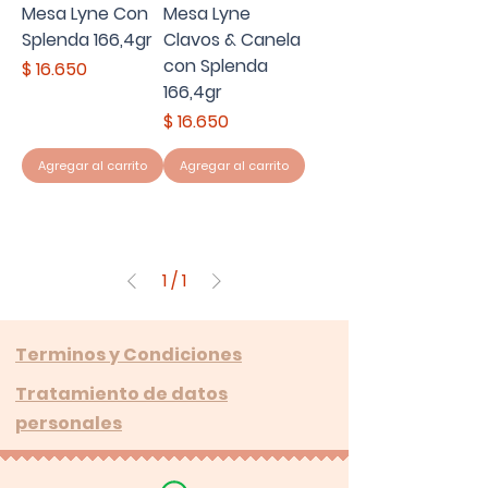
Mesa Lyne Con
Mesa Lyne
Splenda 166,4gr
Clavos & Canela
con Splenda
Precio
$ 16.650
166,4gr
Precio
$ 16.650
Agregar al carrito
Agregar al carrito
1
/
1
Terminos y Condiciones
Tratamiento de datos
personales