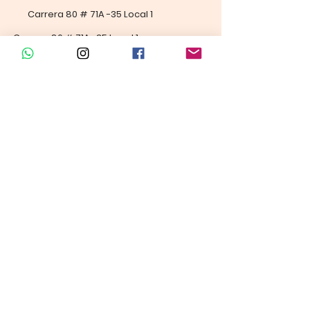
Carrera 80 # 71A -35 Local 1​
Carrera 80 # 71A -35 Local 1​
Línea de ventas
Linea de Cursos
Horario de atención​
Lunes a sábado: 9:00AM - 6:30PM
Domingo y festivo: NO Tenemos
Atención
Supermercado Nubita
Carrera 80 # 71A -35 Local 2​