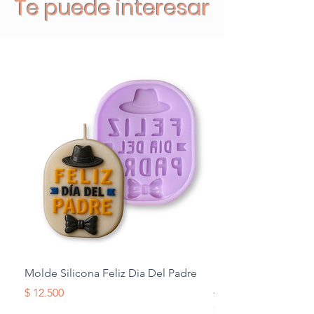
Te puede interesar
Molde Silicona Feliz Dia Del Padre
Molde Silicona Mul
Alas
Precio
$ 12.500
Precio
$ 12.500