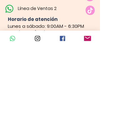
Línea de Ventas 2
Horario de atención​
Lunes a sábado: 9:00AM - 6:30PM
Domingo y festivo: NO Tenemos
Atención
Insumos Velas &
Empaques
Carrera 80 # 71A -35 Local 1​
Carrera 80 # 71A -35 Local 1​
Línea de ventas
Linea de Cursos