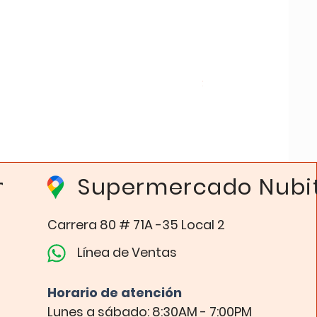
Molde Silicona Multiu
Precio
$ 12.500
Empaques
Supermercado Nubi
Carrera 80 # 71A -35 Local 2​
Línea de Ventas
Horario de atención​
Lunes a sábado: 8:30AM - 7:00PM