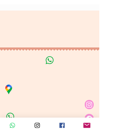
Terminos y Condiciones
Tratamiento de datos
personales
Línea de Curso de Velas
Distribuidora Nubita
Carrera 80 # 69A - 81
Línea de Ventas 1
Línea de Ventas 2