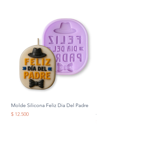
Molde Silicona Feliz Dia Del Padre
Molde Silicona Mul
Alas
Precio
$ 12.500
Precio
$ 12.500