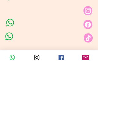
Carrera 80 # 69A - 81
Línea de Ventas 1
Línea de Ventas 2
Horario de atención​
Lunes a sábado: 9:00AM - 6:30PM
Domingo y festivo: NO Tenemos
Atención
Insumos Velas &
Empaques
Carrera 80 # 71A -35 Local 1​
Carrera 80 # 71A -35 Local 1​
Línea de ventas