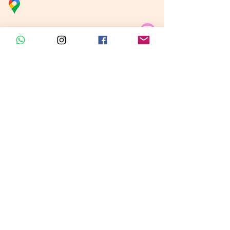
Distribuidora Nubita
Carrera 80 # 69A - 81
Línea de Ventas 1
Línea de Ventas 2
Horario de atención​
Lunes a sábado: 9:00AM - 6:30PM
Domingo y festivo: NO Tenemos
Atención
Insumos Velas &
Empaques
Carrera 80 # 71A -35 Local 1​
Carrera 80 # 71A -35 Local 1​