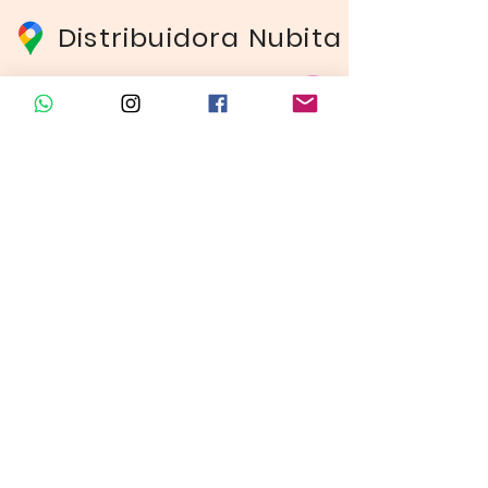
Distribuidora Nubita
Carrera 80 # 69A - 81
Línea de Ventas 1
Línea de Ventas 2
Horario de atención​
Lunes a sábado: 9:00AM - 6:30PM
Domingo y festivo: NO Tenemos
Atención
Insumos Velas &
Empaques
Carrera 80 # 71A -35 Local 1​
Carrera 80 # 71A -35 Local 1​