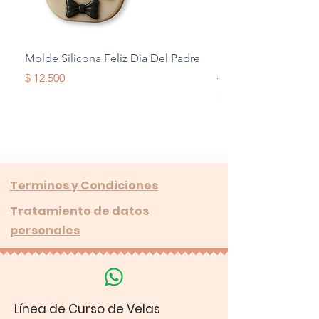
Molde Silicona Feliz Dia Del Padre
Molde Silicona Mul
Alas
Precio
$ 12.500
Precio
$ 12.500
Terminos y Condiciones
Tratamiento de datos
personales
Línea de Curso de Velas