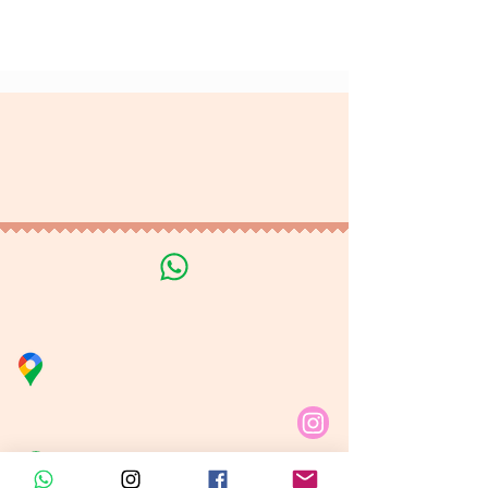
Terminos y Condiciones
Tratamiento de datos
personales
Línea de Curso de Velas
Distribuidora Nubita
Carrera 80 # 69A - 81
Línea de Ventas 1