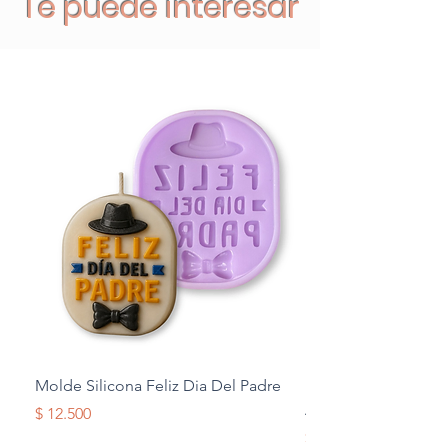
Te puede interesar
Molde Silicona Feliz Dia Del Padre
Molde Silicona Mul
Alas
Precio
$ 12.500
Precio
$ 12.500