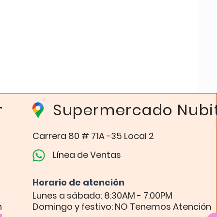
Molde Silicona Multiu
Precio
$ 12.500
Empaques
Supermercado Nubi
Carrera 80 # 71A -35 Local 2​
Línea de Ventas
Horario de atención​
Lunes a sábado: 8:30AM - 7:00PM
n
Domingo y festivo: NO Tenemos Atención