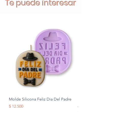
Te puede interesar
Molde Silicona Feliz Dia Del Padre
Molde Silicona Mul
Alas
Precio
$ 12.500
Precio
$ 12.500