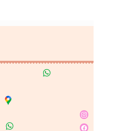
Terminos y Condiciones
Tratamiento de datos
personales
Línea de Curso de Velas
Distribuidora Nubita
Carrera 80 # 69A - 81
Línea de Ventas 1