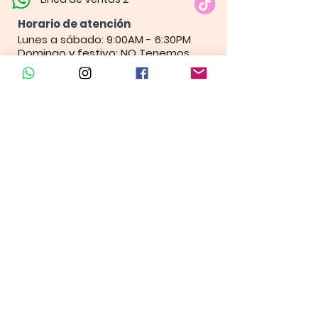
Horario de atención​
Lunes a sábado: 9:00AM - 6:30PM
Domingo y festivo: NO Tenemos
Atención
Insumos Velas &
Empaques
Carrera 80 # 71A -35 Local 1​
Carrera 80 # 71A -35 Local 1​
Línea de ventas
Linea de Cursos
Horario de atención​
Lunes a sábado: 9:00AM - 6:30PM