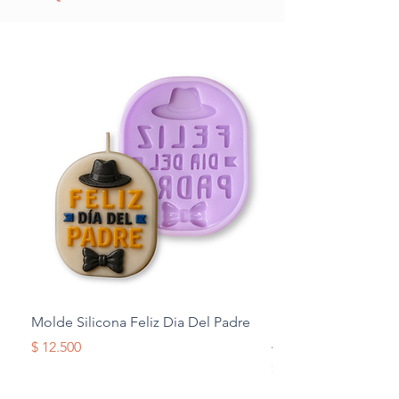
Molde Silicona Feliz Dia Del Padre
Molde Silicona Mul
Alas
Precio
$ 12.500
Precio
$ 12.500