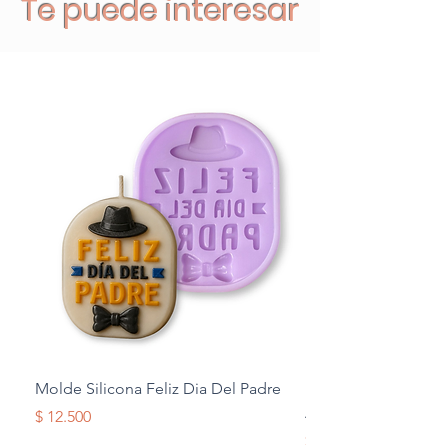
Te puede interesar
Molde Silicona Feliz Dia Del Padre
Molde Silicona Mul
Alas
Precio
$ 12.500
Precio
$ 12.500