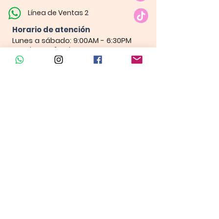
Línea de Ventas 2
Horario de atención​
Lunes a sábado: 9:00AM - 6:30PM
Domingo y festivo: NO Tenemos
Atención
Insumos Velas &
Empaques
Carrera 80 # 71A -35 Local 1​
Carrera 80 # 71A -35 Local 1​
Línea de ventas
Linea de Cursos