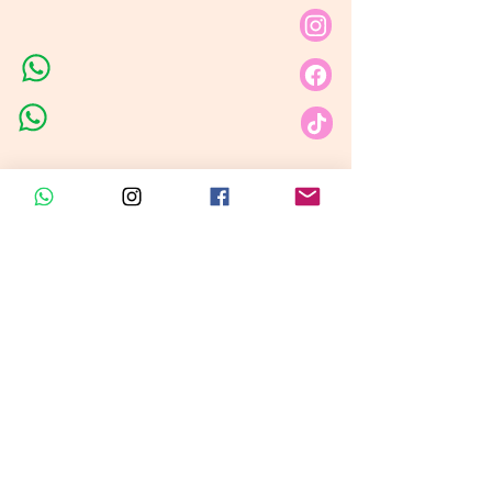
Carrera 80 # 69A - 81
Línea de Ventas 1
Línea de Ventas 2
Horario de atención​
Lunes a sábado: 9:00AM - 6:30PM
Domingo y festivo: NO Tenemos
Atención
Insumos Velas &
Empaques
Carrera 80 # 71A -35 Local 1​
Carrera 80 # 71A -35 Local 1​
Línea de ventas