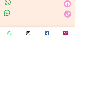
Línea de Ventas 1
Línea de Ventas 2
Horario de atención​
Lunes a sábado: 9:00AM - 6:30PM
Domingo y festivo: NO Tenemos
Atención
Insumos Velas &
Empaques
Carrera 80 # 71A -35 Local 1​
Carrera 80 # 71A -35 Local 1​
Línea de ventas
Linea de Cursos