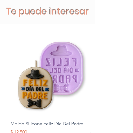
Te puede interesar
Molde Silicona Feliz Dia Del Padre
Molde Silicona Mul
Alas
Precio
$ 12.500