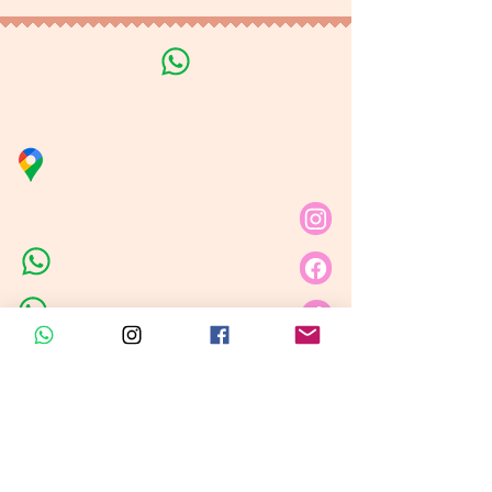
Línea de Curso de Velas
Distribuidora Nubita
Carrera 80 # 69A - 81
Línea de Ventas 1
Línea de Ventas 2
Horario de atención​
Lunes a sábado: 9:00AM - 6:30PM
Domingo y festivo: NO Tenemos
Atención