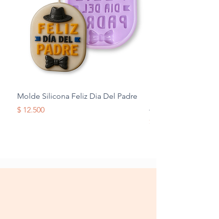
Molde Silicona Feliz Dia Del Padre
Molde Silicona Mul
Alas
Precio
$ 12.500
Precio
$ 12.500
Terminos y Condiciones
Tratamiento de datos
personales