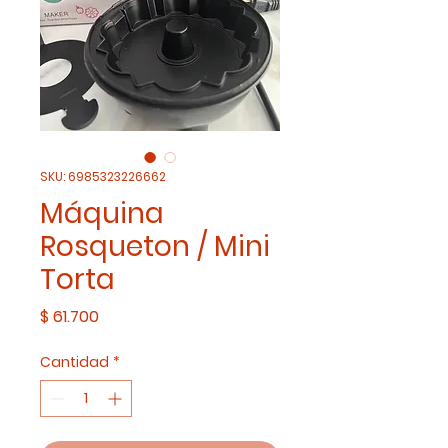
SKU: 6985323226662
Máquina
Rosqueton / Mini
Torta
Precio
$ 61.700
Cantidad
*