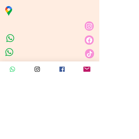
Distribuidora Nubita
Carrera 80 # 69A - 81
Línea de Ventas 1
Línea de Ventas 2
Horario de atención​
Lunes a sábado: 9:00AM - 6:30PM
Domingo y festivo: NO Tenemos
Atención
Insumos Velas &
Empaques
Carrera 80 # 71A -35 Local 1​
Carrera 80 # 71A -35 Local 1​