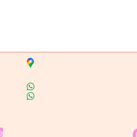
Vista rápida
ta
Insumos Velas & 
Carrera 80 # 71A -35 Local 1​
Línea de Ventas
Línea de Curso de Velas
Horario de atención​
Lunes a sábado: 9:00AM - 6:30PM
ión
Domingo y festivo: NO Tenemos Atenció