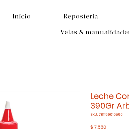
Inicio
Repostería
Velas & manualidade
Leche C
390Gr Arb
SKU: 781159010590
Precio
$ 7.550