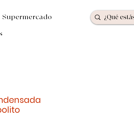
Supermercado
s
ondensada
olito