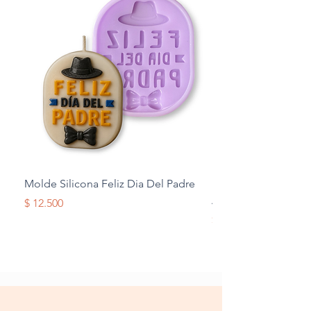
Molde Silicona Feliz Dia Del Padre
Molde Silicona Mul
Alas
Precio
$ 12.500
Precio
$ 12.500
Terminos y Condiciones