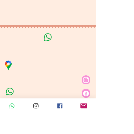
Tratamiento de datos
personales
Línea de Curso de Velas
Distribuidora Nubita
Carrera 80 # 69A - 81
Línea de Ventas 1
Línea de Ventas 2
Horario de atención​
Lunes a sábado: 9:00AM - 6:30PM
Domingo y festivo: NO Tenemos
Atención