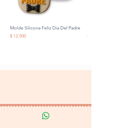
Molde Silicona Feliz Dia Del Padre
Molde Silicona Mul
Alas
Precio
$ 12.500
Precio
$ 12.500
Terminos y Condiciones
Tratamiento de datos
personales