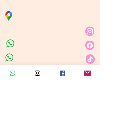
Línea de Curso de Velas
Distribuidora Nubita
Carrera 80 # 69A - 81
Línea de Ventas 1
Línea de Ventas 2
Horario de atención​
Lunes a sábado: 9:00AM - 6:30PM
Domingo y festivo: NO Tenemos
Atención
Insumos Velas &
Empaques
Carrera 80 # 71A -35 Local 1​