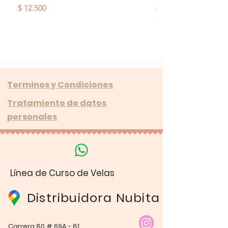
Alas
Precio
$ 12.500
Precio
$ 12.500
Terminos y Condiciones
Tratamiento de datos
personales
Línea de Curso de Velas
Distribuidora Nubita
Carrera 80 # 69A - 81