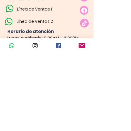
Línea de Ventas 1
Línea de Ventas 2
Horario de atención​
Lunes a sábado: 9:00AM - 6:30PM
Domingo y festivo: NO Tenemos
Atención
Insumos Velas &
Empaques
Carrera 80 # 71A -35 Local 1​
Carrera 80 # 71A -35 Local 1​
Línea de ventas