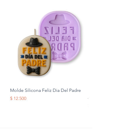
Molde Silicona Feliz Dia Del Padre
Molde Silicona Mul
Alas
Precio
$ 12.500
Precio
$ 12.500