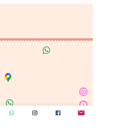
Terminos y Condiciones
Tratamiento de datos
personales
Línea de Curso de Velas
Distribuidora Nubita
Carrera 80 # 69A - 81
Línea de Ventas 1
Línea de Ventas 2
Horario de atención​