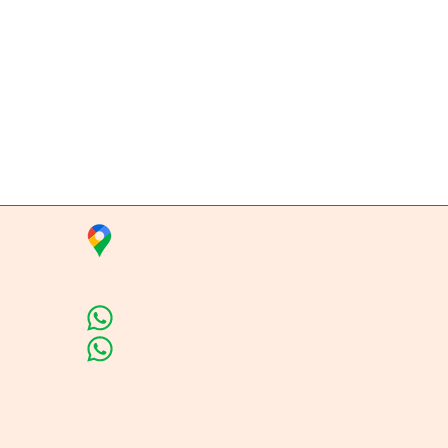
Vista rápida
ta
Insumos Velas & 
Carrera 80 # 71A -35 Local 1​
Línea de Ventas
Línea de Curso de Velas
Horario de atención​
Lunes a sábado: 9:00AM - 6:30PM
ión
Domingo y festivo: NO Tenemos Atenció