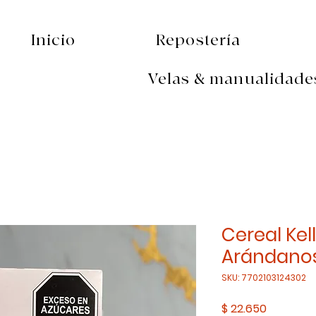
Inicio
Repostería
Velas & manualidade
Cereal Kel
Arándanos
SKU: 7702103124302
Precio
$ 22.650