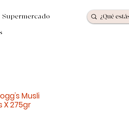
Supermercado
s
logg’s Musli
 X 275gr