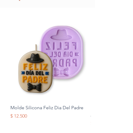
Molde Silicona Feliz Dia Del Padre
Molde Silicona Mul
Alas
Precio
$ 12.500
Precio
$ 12.500