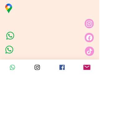
Distribuidora Nubita
Carrera 80 # 69A - 81
Línea de Ventas 1
Línea de Ventas 2
Horario de atención​
Lunes a sábado: 9:00AM - 6:30PM
Domingo y festivo: NO Tenemos
Atención
Insumos Velas &
Empaques
Carrera 80 # 71A -35 Local 1​
Carrera 80 # 71A -35 Local 1​