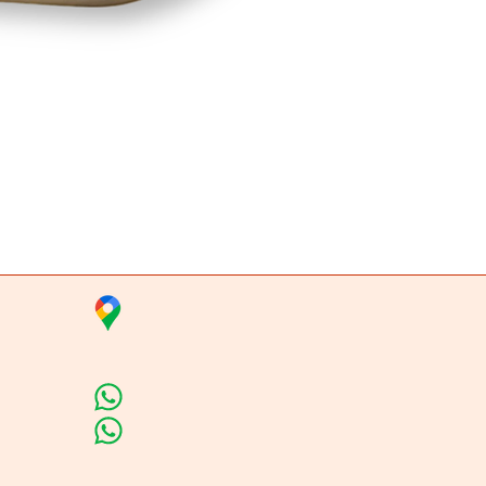
Vista rápida
ta
Insumos Velas & 
Carrera 80 # 71A -35 Local 1​
Línea de Ventas
Línea de Curso de Velas
Horario de atención​