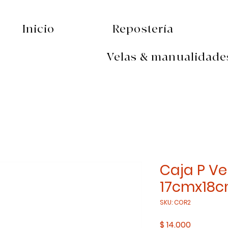
Inicio
Repostería
Velas & manualidade
Caja P V
17cmx18
SKU: COR2
Precio
$ 14.000