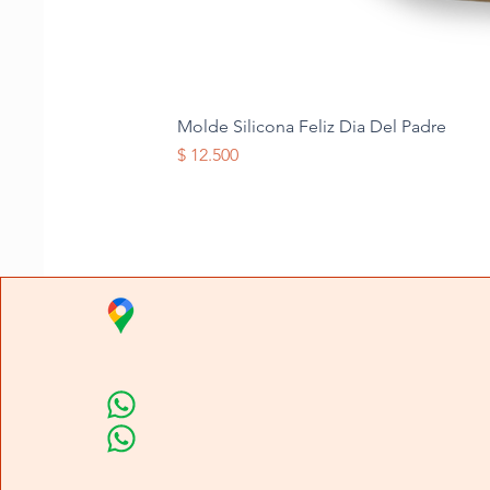
Molde Silicona Feliz Dia Del Padre
Precio
$ 12.500
Distribuidora Nubi
Carrera 80 # 69A - 81
Línea de Ventas 1
Línea de Ventas 2
Horario de atención​