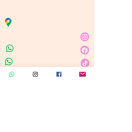
Línea de Curso de Velas
Distribuidora Nubita
Carrera 80 # 69A - 81
Línea de Ventas 1
Línea de Ventas 2
Horario de atención​
Lunes a sábado: 9:00AM - 6:30PM
Domingo y festivo: NO Tenemos
Atención
Insumos Velas &
Empaques
Carrera 80 # 71A -35 Local 1​