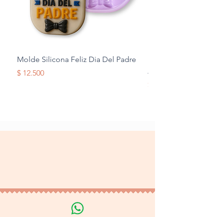
Molde Silicona Feliz Dia Del Padre
Molde Silicona Mul
Alas
Precio
$ 12.500
Precio
$ 12.500
Terminos y Condiciones
Tratamiento de datos
personales