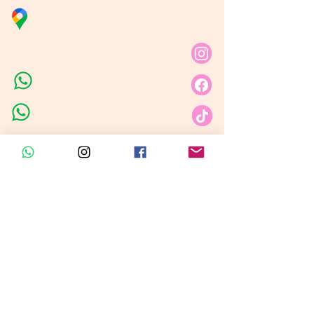
Distribuidora Nubita
Carrera 80 # 69A - 81
Línea de Ventas 1
Línea de Ventas 2
Horario de atención​
Lunes a sábado: 9:00AM - 6:30PM
Domingo y festivo: NO Tenemos
Atención
Insumos Velas &
Empaques
Carrera 80 # 71A -35 Local 1​
Carrera 80 # 71A -35 Local 1​