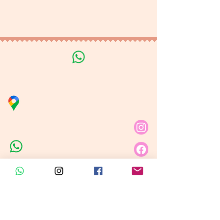
Tratamiento de datos
personales
Línea de Curso de Velas
Distribuidora Nubita
Carrera 80 # 69A - 81
Línea de Ventas 1
Línea de Ventas 2
Horario de atención​
Lunes a sábado: 9:00AM - 6:30PM
Domingo y festivo: NO Tenemos
Atención