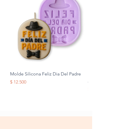
Molde Silicona Feliz Dia Del Padre
Molde Silicona Mul
Alas
Precio
$ 12.500
Precio
$ 12.500
Terminos y Condiciones