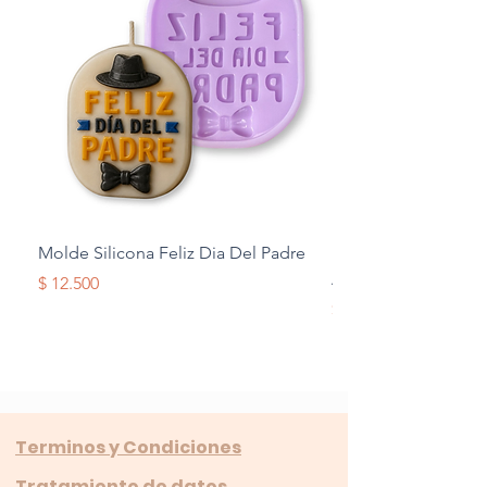
Molde Silicona Feliz Dia Del Padre
Molde Silicona Mul
Alas
Precio
$ 12.500
Precio
$ 12.500
Terminos y Condiciones
Tratamiento de datos