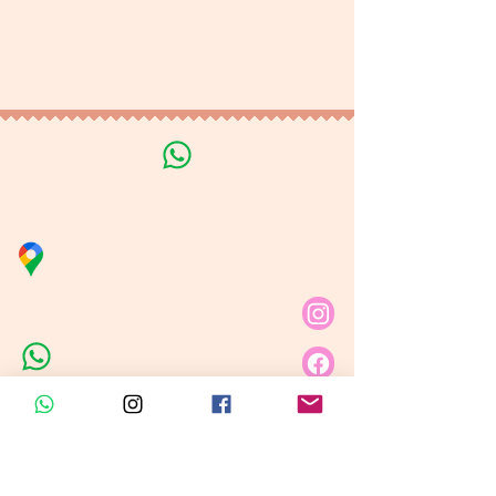
Terminos y Condiciones
Tratamiento de datos
personales
Línea de Curso de Velas
Distribuidora Nubita
Carrera 80 # 69A - 81
Línea de Ventas 1
Línea de Ventas 2
Horario de atención​
Lunes a sábado: 9:00AM - 6:30PM
Domingo y festivo: NO Tenemos