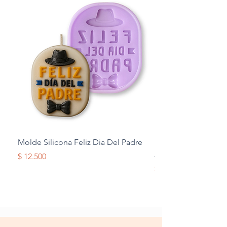
Molde Silicona Feliz Dia Del Padre
Molde Silicona Mul
Alas
Precio
$ 12.500
Precio
$ 12.500