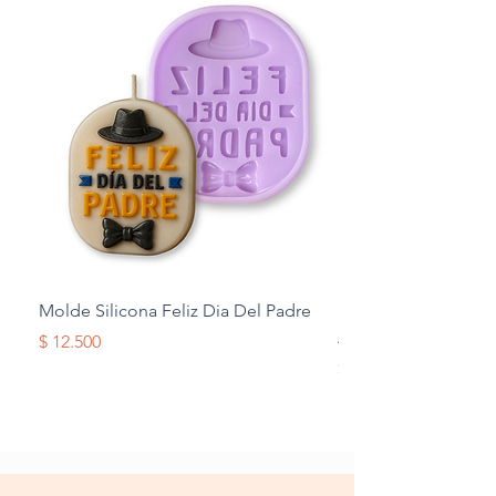
Molde Silicona Feliz Dia Del Padre
Molde Silicona Mul
Alas
Precio
$ 12.500
Precio
$ 12.500