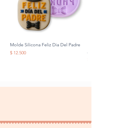
Molde Silicona Feliz Dia Del Padre
Molde Silicona Mul
Alas
Precio
$ 12.500
Precio
$ 12.500
Terminos y Condiciones
Tratamiento de datos
personales