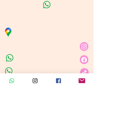
Línea de Curso de Velas
Distribuidora Nubita
Carrera 80 # 69A - 81
Línea de Ventas 1
Línea de Ventas 2
Horario de atención​
Lunes a sábado: 9:00AM - 6:30PM
Domingo y festivo: NO Tenemos
Atención
Insumos Velas &
Empaques