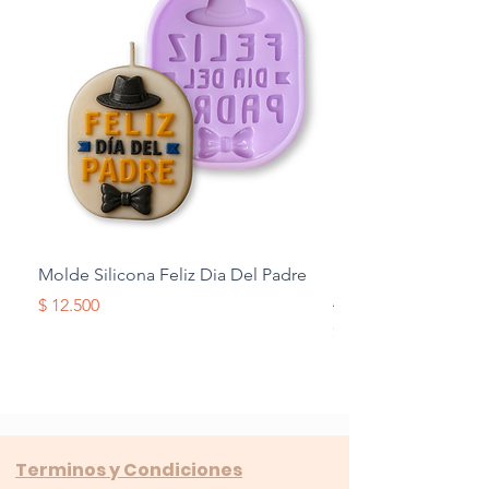
Molde Silicona Feliz Dia Del Padre
Molde Silicona Mul
Alas
Precio
$ 12.500
Precio
$ 12.500
Terminos y Condiciones