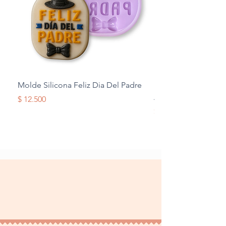
Molde Silicona Feliz Dia Del Padre
Molde Silicona Mul
Alas
Precio
$ 12.500
Precio
$ 12.500
Terminos y Condiciones
Tratamiento de datos
personales