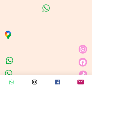
Línea de Curso de Velas
Distribuidora Nubita
Carrera 80 # 69A - 81
Línea de Ventas 1
Línea de Ventas 2
Horario de atención​
Lunes a sábado: 9:00AM - 6:30PM
Domingo y festivo: NO Tenemos
Atención
Insumos Velas &