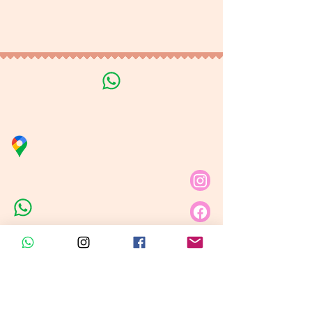
Tratamiento de datos
personales
Línea de Curso de Velas
Distribuidora Nubita
Carrera 80 # 69A - 81
Línea de Ventas 1
Línea de Ventas 2
Horario de atención​
Lunes a sábado: 9:00AM - 6:30PM
Domingo y festivo: NO Tenemos
Atención