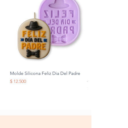
Molde Silicona Feliz Dia Del Padre
Molde Silicona Mul
Alas
Precio
$ 12.500
Precio
$ 12.500
Terminos y Condiciones